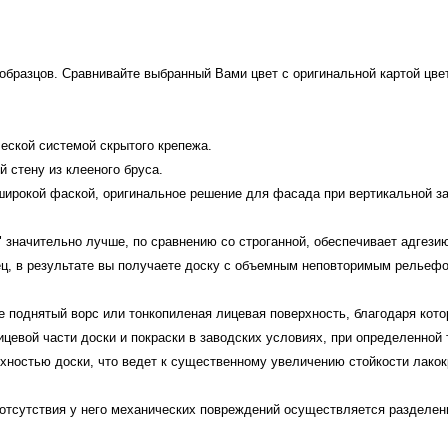
 образцов. Сравнивайте выбранный Вами цвет с оригинальной картой цв
ческой системой скрытого крепежа.
 стену из клееного бруса.
широкой фаской, оригинальное решение для фасада при вертикальной за
 значительно лучше, по сравнению со строганной, обеспечивает адгези
ец, в результате вы получаете доску с объемным неповторимым рельеф
 поднятый ворс или тонкопиленая лицевая поверхность, благодаря кото
лицевой части доски и покраски в заводских условиях, при определенно
хностью доски, что ведет к существенному увеличению стойкости лако
 отсутствия у него механических повреждений осуществляется разделени