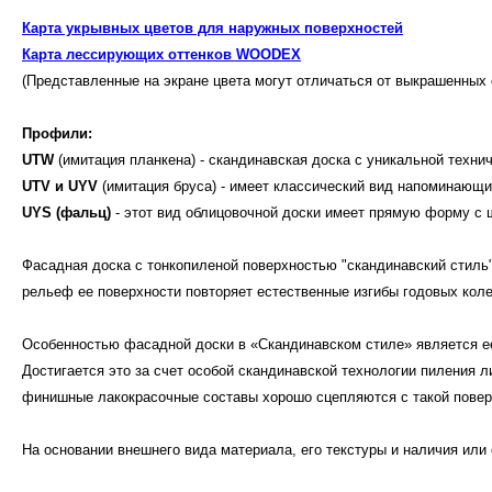
Карта укрывных цветов для наружных поверхностей
Карта лессирующих оттенков WOODEX
(Представленные на экране цвета могут отличаться от выкрашенных
Профили:
UTW
(имитация планкена) - cкандинавская доска с уникальной техни
UTV и UYV
(имитация бруса) - имеет классический вид напоминающий
UYS (фальц)
- этот вид облицовочной доски имеет прямую форму с 
Фасадная доска с тонкопиленой поверхностью "скандинавский стиль"
рельеф ее поверхности повторяет естественные изгибы годовых кол
Особенностью фасадной доски в «Скандинавском стиле» является ее
Достигается это за счет особой скандинавской технологии пиления 
финишные лакокрасочные составы хорошо сцепляются с такой повер
На основании внешнего вида материала, его текстуры и наличия или